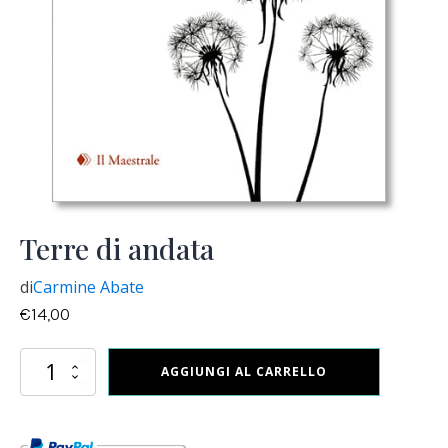
Terre di andata
di
Carmine Abate
€
14,00
Terre
AGGIUNGI AL CARRELLO
di
andata
quantità