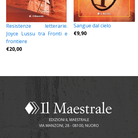
Sangue dal cielo
Resistenze letterarie.
€
9,90
Joyce Lussu tra Fronti e
frontiere
€
20,00
EDIZIONI IL MAESTRALE
VIA MANZONI, 28 - 08100, NUORO