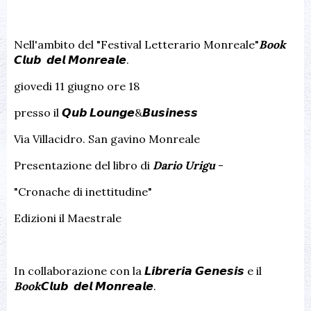
Nell'ambito del "Festival Letterario Monreale"
Book
𝘾𝙡𝙪𝙗 𝙙𝙚𝙡 𝙈𝙤𝙣𝙧𝙚𝙖𝙡𝙚.
giovedi 11 giugno ore 18
presso il 𝙌𝙪𝙗 𝙇𝙤𝙪𝙣𝙜𝙚&𝘽𝙪𝙨𝙞𝙣𝙚𝙨𝙨
Via Villacidro. San gavino Monreale
Presentazione del libro di
Dario Urigu
-
"Cronache di inettitudine"
Edizioni il Maestrale
In collaborazione con la 𝙇𝙞𝙗𝙧𝙚𝙧𝙞𝙖 𝙂𝙚𝙣𝙚𝙨𝙞𝙨 e il
Book
𝘾𝙡𝙪𝙗 𝙙𝙚𝙡 𝙈𝙤𝙣𝙧𝙚𝙖𝙡𝙚.