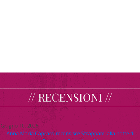
// RECENSIONI //
Giugno 10, 2026
Anna Maria Capraro recensisce Strappami alla notte di