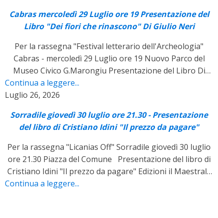
Simula Marcello Marras In collaborazione : Libreria Canu
Cabras mercoledì 29 Luglio ore 19 Presentazione del
Libro "Dei fiori che rinascono" Di Giulio Neri
Per la rassegna "Festival letterario dell'Archeologia"
Cabras - mercoledì 29 Luglio ore 19 Nuovo Parco del
Museo Civico G.Marongiu Presentazione del Libro Di
Continua a leggere...
Giulio Neri "Dei fiori che rinascono" Edizioni il Maestrale
Luglio 26, 2026
Dialoga con l'autore: Davide Piras
Sorradile giovedì 30 luglio ore 21.30 - Presentazione
del libro di Cristiano Idini "Il prezzo da pagare"
Per la rassegna "Licanias Off" Sorradile giovedì 30 luglio
ore 21.30 Piazza del Comune Presentazione del libro di
Cristiano Idini "Il prezzo da pagare" Edizioni il Maestrale
Continua a leggere...
Dialoga con l'autore: Alessandra Piredda