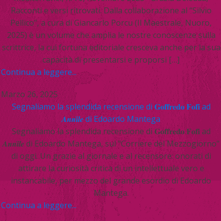
Racconti e versi ritrovati. Dalla collaborazione al “Silvio
Pellico”, a cura di Giancarlo Porcu (Il Maestrale, Nuoro,
2025) è un volume che amplia le nostre conoscenze sulla
scrittrice, la cui fortuna editoriale cresceva anche per la sua
capacità di presentarsi e proporsi […]
Continua a leggere...
Marzo 26, 2025
Segnaliamo la splendida recensione di 𝐆𝐨𝐟𝐟𝐫𝐞𝐝𝐨 𝐅𝐨𝐟𝐢 ad
𝑨𝒏𝒏𝒊̀𝒍𝒆 di Edoardo Mantega
Segnaliamo la splendida recensione di 𝐆𝐨𝐟𝐟𝐫𝐞𝐝𝐨 𝐅𝐨𝐟𝐢 ad
𝑨𝒏𝒏𝒊̀𝒍𝒆 di Edoardo Mantega, sul "Corriere del Mezzogiorno"
di oggi. Un grazie al giornale e al recensore: onorati di
attirare la curiosità critica di un intellettuale vero e
instancabile, per mezzo del grande esordio di Edoardo
Mantega.
Continua a leggere...