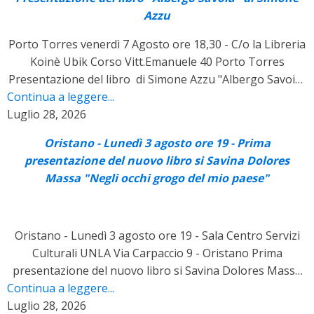
Azzu
Porto Torres venerdì 7 Agosto ore 18,30 - C/o la Libreria
Koinè Ubik Corso Vitt.Emanuele 40 Porto Torres
Presentazione del libro di Simone Azzu "Albergo Savoia"
Continua a leggere...
Edizioni il Maestrale Dialoga con l'autore: Federico
Luglio 28, 2026
Marras Perantoni In collaborazione: Libreria Koinè-Ubik
Porto Torres
Oristano - Lunedì 3 agosto ore 19 - Prima
presentazione del nuovo libro si Savina Dolores
Massa "Negli occhi grogo del mio paese"
Oristano - Lunedì 3 agosto ore 19 - Sala Centro Servizi
Culturali UNLA Via Carpaccio 9 - Oristano Prima
presentazione del nuovo libro si Savina Dolores Massa
Continua a leggere...
"Negli occhi grogo del mio paese" Edizioni il Maestrale
Luglio 28, 2026
Dialogano con l'autrice: Anna Maria Capraro Angela