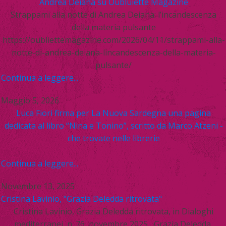
Andrea Deiana su Oubluiette Magazine
Strappami alla notte di Andrea Deiana: l’incandescenza
della materia pulsante
https://oubliettemagazine.com/2026/04/11/strappami-alla-
notte-di-andrea-deiana-lincandescenza-della-materia-
pulsante/
Continua a leggere...
Maggio 5, 2026
Luca Fiori firma per La Nuova Sardegna una pagina
dedicata al libro “Nina e Tonino”, scritto da Marco Atzeni -
che trovate nelle librerie
Continua a leggere...
Novembre 13, 2025
Cristina Lavinio, "Grazia Deledda ritrovata"
Cristina Lavinio, Grazia Deledda ritrovata, in Dialoghi
mediterranei, n. 76, novembre 2025 Grazia Deledda,