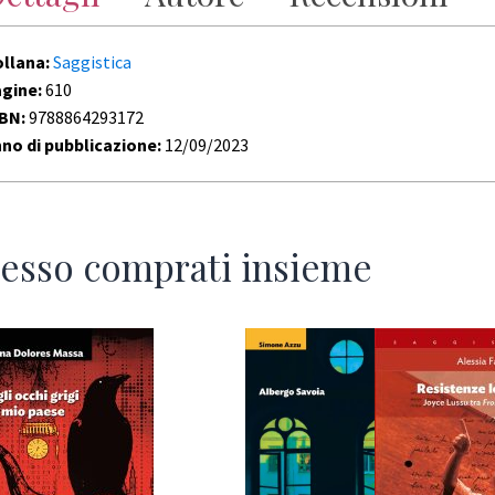
ollana:
Saggistica
agine:
610
SBN:
9788864293172
no di pubblicazione:
12/09/2023
esso comprati insieme