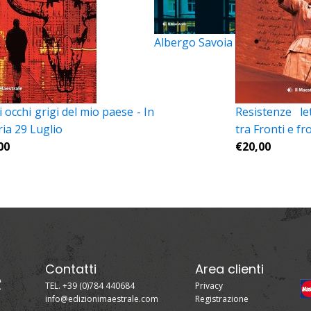
Albergo Savoia
 occhi grigi del mio paese - In
Resistenze le
ria 29 Luglio
tra Fronti e fr
00
€
20,00
Contatti
Area clienti
TEL. +39 (0)784 440684
Privacy
info@edizionimaestrale.com
Registrazione