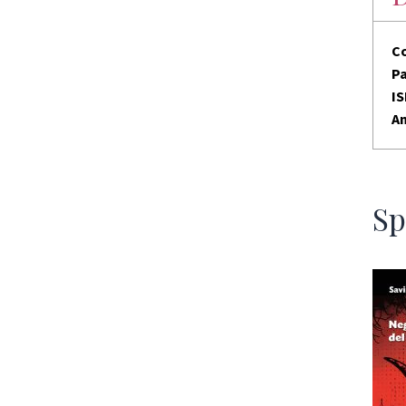
C
P
I
An
Sp