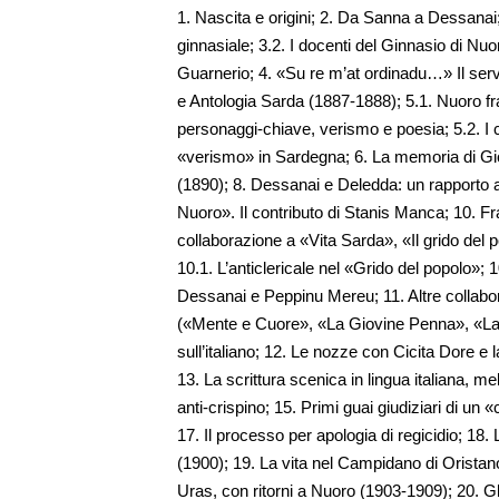
1. Nascita e origini; 2. Da Sanna a Dessana
ginnasiale; 3.2. I docenti del Ginnasio di Nuor
Guarnerio; 4. «Su re m’at ordinadu…» Il servi
e Antologia Sarda (1887-1888); 5.1. Nuoro f
personaggi-chiave, verismo e poesia; 5.2. I 
«verismo» in Sardegna; 6. La memoria di Gi
(1890); 8. Dessanai e Deledda: un rapporto a
Nuoro». Il contributo di Stanis Manca; 10. Fra 
collaborazione a «Vita Sarda», «Il grido del 
10.1. L’anticlericale nel «Grido del popolo»; 10
Dessanai e Peppinu Mereu; 11. Altre collabora
(«Mente e Cuore», «La Giovine Penna», «La F
sull’italiano; 12. Le nozze con Cicita Dore e 
13. La scrittura scenica in lingua italiana, 
anti-crispino; 15. Primi guai giudiziari di un 
17. Il processo per apologia di regicidio; 18. 
(1900); 19. La vita nel Campidano di Oristano
Uras, con ritorni a Nuoro (1903-1909); 20. Gli