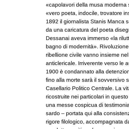
«capolavori della musa moderna s
«vero poeta, indocile, trovatore i
1892 il giornalista Stanis Manca sc
da una caricatura del poeta diseg
Dessanai aveva immerso «la rilut
bagno di modernità». Rivoluzione 
ribellione civile vanno insieme nel
anticlericale. Irriverente verso le a
1900 è condannato alla detenzione
fino alla morte sarà il sovversivo 
Casellario Politico Centrale. La v
ricostruite nei particolari in ques
una messe cospicua di testimonian
sardo – portata qui alla consistenz
rigore filologico, accompagnata da