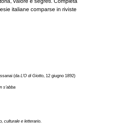
toria, valore e segreti. Completa
esie italiane comparse in riviste
essanai
(da
L’O di Giotto
, 12 giugno 1892)
In s’abba
o, culturale e letterario
.