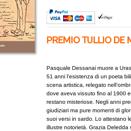
Vita
e
opera
di
Pasquale
Dessanai
PREMIO TULLIO DE
quantità
Pasquale Dessanai muore a Uras i
51 anni l’esistenza di un poeta bi
scena artistica, relegato nell’omb
dove aveva vissuto fino al 1900 e
restano misteriose. Negli anni pre
giudiziari ma pure momenti di gloria
suoi versi in sardo. Lo attestano l
illustre notorietà. Grazia Deledda