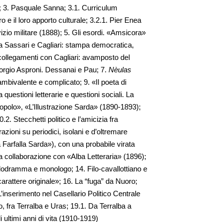
i; 3. Pasquale Sanna; 3.1. Curriculum
o e il loro apporto culturale; 3.2.1. Pier Enea
zio militare (1888); 5. Gli esordi. «Amsicora»
ra Sassari e Cagliari: stampa democratica,
collegamenti con Cagliari: avamposto del
orgio Asproni. Dessanai e Pau; 7.
Nèulas
mbivalente e complicato; 9. «Il poeta di
questioni letterarie e questioni sociali. La
popolo», «L’Illustrazione Sarda» (1890-1893);
.2. Stecchetti politico e l’amicizia fra
zioni su periodici, isolani e d’oltremare
arfalla Sarda»), con una probabile virata
la collaborazione con «Alba Letteraria» (1896);
melodramma e monologo; 14. Filo-cavallottiano e
«carattere originale»; 16. La “fuga” da Nuoro;
L’inserimento nel Casellario Politico Centrale
, fra Terralba e Uras; 19.1. Da Terralba a
 ultimi anni di vita (1910-1919)