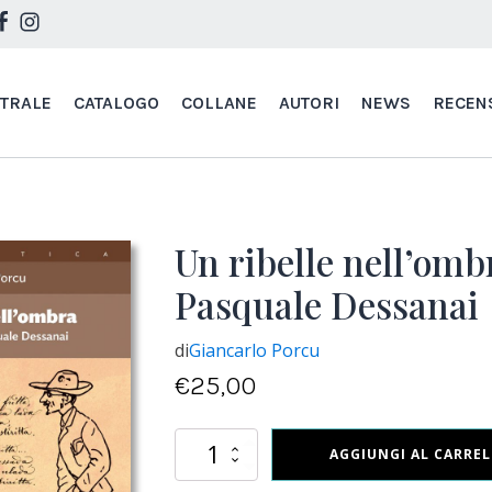
STRALE
CATALOGO
COLLANE
AUTORI
NEWS
RECEN
Un ribelle nell’ombr
Pasquale Dessanai
di
Giancarlo Porcu
€
25,00
Un
AGGIUNGI AL CARRE
ribelle
nell’ombra